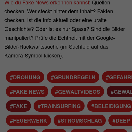
Wie du Fake News erkennen kannst
: Quellen
checken. Wer steckt hinter dem Inhalt? Fakten
checken. Ist die Info aktuell oder eine uralte
Geschichte? Oder ist es nur Spass? Sind die Bilder
manipuliert? Prüfe die Echtheit mit der Google-
Bilder-Rückwärtssuche (im Suchfeld auf das
Kamera-Symbol klicken).
#DROHUNG
#GRUNDREGELN
#GEFAHR
#FAKE NEWS
#GEWALTVIDEOS
#GEWA
#FAKE
#TRAINSURFING
#BELEIDIGUNG
#FEUERWERK
#STROMSCHLAG
#DEEP