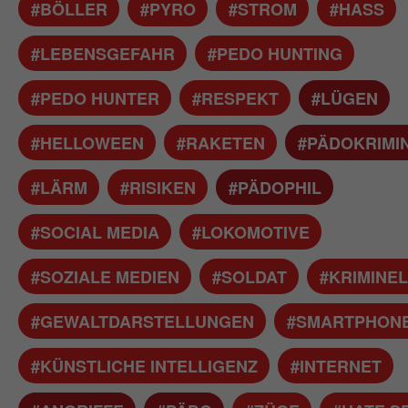
#BÖLLER
#PYRO
#STROM
#HASS
#LEBENSGEFAHR
#PEDO HUNTING
#PEDO HUNTER
#RESPEKT
#LÜGEN
#HELLOWEEN
#RAKETEN
#PÄDOKRIMIN
#LÄRM
#RISIKEN
#PÄDOPHIL
#SOCIAL MEDIA
#LOKOMOTIVE
#SOZIALE MEDIEN
#SOLDAT
#KRIMINEL
#GEWALTDARSTELLUNGEN
#SMARTPHON
#KÜNSTLICHE INTELLIGENZ
#INTERNET