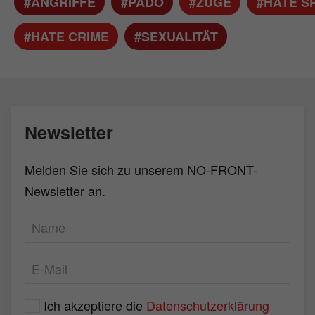
#ANGRIFFE
#PÄDO
#ZÜGE
#HATE S
#HATE CRIME
#SEXUALITÄT
Newsletter
Melden Sie sich zu unserem NO-FRONT-
Newsletter an.
Ich akzeptiere die
Datenschutzerklärung