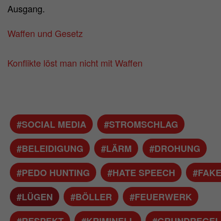
Ausgang.
Waffen und Gesetz
Konflikte löst man nicht mit Waffen
#SOCIAL MEDIA
#STROMSCHLAG
#BELEIDIGUNG
#LÄRM
#DROHUNG
#PEDO HUNTING
#HATE SPEECH
#FAK
#LÜGEN
#BÖLLER
#FEUERWERK
#RESPEKT
#KRIMINELL
#GRUNDREGEL